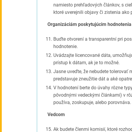
namiesto prehľadových článkov, s ci
ktoré uverejnili objavy či zistenia ako 
Organizáciám poskytujúcim hodnotenia
Buďte otvorení a transparentní pri po
hodnotenie.
Uvádzajte licencované dáta, umožňuj
prístup k dátam, ak je to možné.
Jasne uveďte, že nebudete tolerovať m
predstavuje zneužitie dát a aké opatr
V hodnotení berte do úvahy rôzne typy
pôvodnými vedeckými článkami) v rôz
používa, zoskupuje, alebo porovnáva.
Vedcom
Ak budete členmi komisií, ktoré rozho