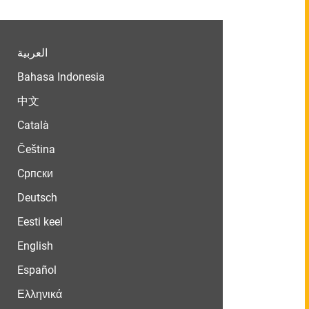
العربية
Bahasa Indonesia
中文
Català
Čeština
Cрпски
Deutsch
Eesti keel
English
Español
Ελληνικά