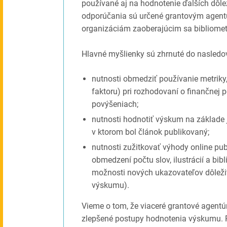
používané aj na hodnotenie ďalších dôlež
odporúčania sú určené grantovým agent
organizáciám zaoberajúcim sa bibliome
Hlavné myšlienky sú zhrnuté do nasledo
nutnosti obmedziť používanie metriky
faktoru) pri rozhodovaní o finančne
povýšeniach;
nutnosti hodnotiť výskum na základe 
v ktorom bol článok publikovaný;
nutnosti zužitkovať výhody online pub
obmedzení počtu slov, ilustrácií a bi
možnosti nových ukazovateľov dôleži
výskumu).
Vieme o tom, že viaceré grantové agentúr
zlepšené postupy hodnotenia výskumu. 