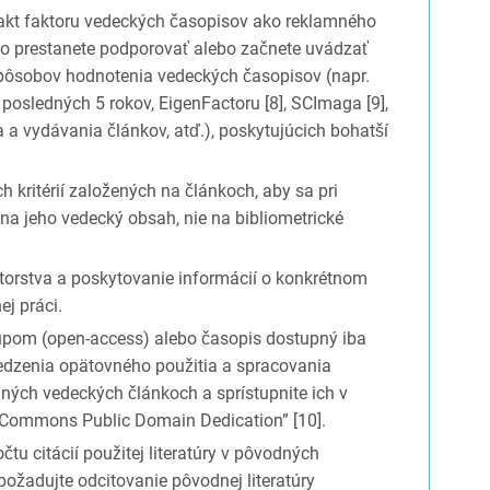
akt faktoru vedeckých časopisov ako reklamného
 ho prestanete podporovať alebo začnete uvádzať
spôsobov hodnotenia vedeckých časopisov (napr.
posledných 5 rokov, EigenFactoru [8], SCImaga [9],
 a vydávania článkov, atď.), poskytujúcich bohatší
h kritérií založených na článkoch, aby sa pri
 na jeho vedecký obsah, nie na bibliometrické
orstva a poskytovanie informácií o konkrétnom
j práci.
tupom (open-access) alebo časopis dostupný iba
edzenia opätovného použitia a spracovania
dných vedeckých článkoch a sprístupnite ich v
ve Commons Public Domain Dedication” [10].
tu citácií použitej literatúry v pôvodných
požadujte odcitovanie pôvodnej literatúry