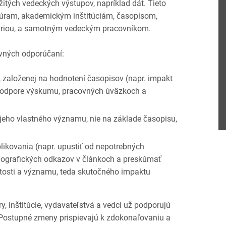
itých vedeckých výstupov, napríklad dát. Tieto
úram, akademickým inštitúciám, časopisom,
triou, a samotným vedeckým pracovníkom.
vných odporúčaní:
, založenej na hodnotení časopisov (napr. impakt
j podpore výskumu, pracovných úväzkoch a
jeho vlastného významu, nie na základe časopisu,
likovania (napr. upustiť od nepotrebných
bliografických odkazov v článkoch a preskúmať
tosti a významu, teda skutočného impaktu
y, inštitúcie, vydavateľstvá a vedci už podporujú
Postupné zmeny prispievajú k zdokonaľovaniu a