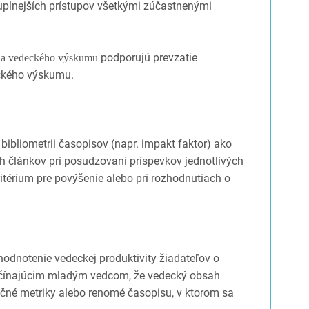
uplnejších prístupov všetkými zúčastnenými
podporujú prevzatie
nia vedeckého výskumu
ckého výskumu.
ibliometrii časopisov (napr. impakt faktor) ako
h článkov pri posudzovaní príspevkov jednotlivých
ritérium pre povýšenie alebo pri rozhodnutiach o
 hodnotenie vedeckej produktivity žiadateľov o
ačínajúcim mladým vedcom, že vedecký obsah
kačné metriky alebo renomé časopisu, v ktorom sa