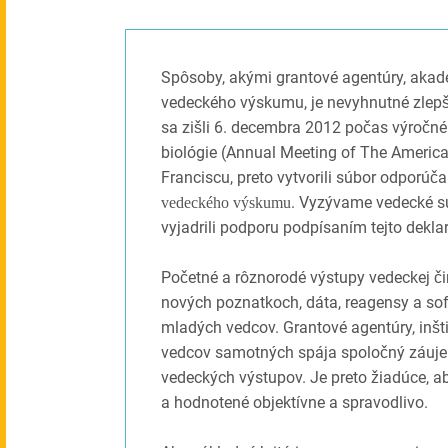
Spôsoby, akými grantové agentúry, akade
vedeckého výskumu, je nevyhnutné zlepšiť
sa zišli 6. decembra 2012 počas výročné
biológie (Annual Meeting of The America
Franciscu, preto vytvorili súbor odporúč
. Vyzývame vedecké s
vedeckého výskumu
vyjadrili podporu podpísaním tejto deklar
Početné a rôznorodé výstupy vedeckej či
nových poznatkoch, dáta, reagensy a sof
mladých vedcov. Grantové agentúry, inšt
vedcov samotných spája spoločný záuje
vedeckých výstupov. Je preto žiadúce, 
a hodnotené objektívne a spravodlivo.