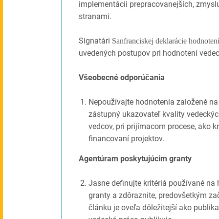
implementácii prepracovanejších, zmysl
stranami.
Signatári
Sanfranciskej deklarácie hodnote
uvedených postupov pri hodnotení vede
Všeobecné odporúčania
Nepoužívajte hodnotenia založené na b
zástupný ukazovateľ kvality vedeckýc
vedcov, pri prijímacom procese, ako k
financovaní projektov.
Agentúram poskytujúcim granty
Jasne definujte kritériá používané na
granty a zdôraznite, predovšetkým z
článku je oveľa dôležitejší ako publi