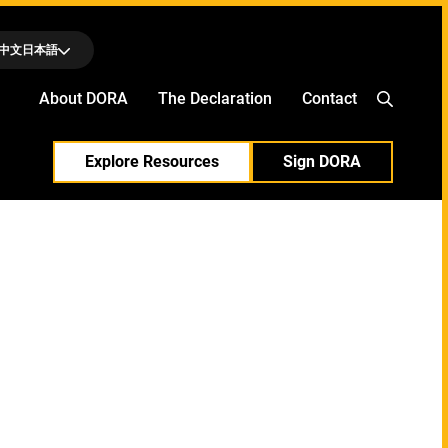
中文
日本語
About DORA
The Declaration
Contact
Explore Resources
Sign DORA
otenia