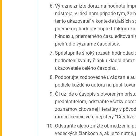
Výrazne znížte dôraz na hodnotu imp
nástroja, v ideálnom prípade tým, že
tento ukazovateľ v kontexte ďalších 
priemernej hodnoty impakt faktoru za 
h-indexu, priemerného času editovania
prehľad o význame časopisov.
Sprístupnite široký rozsah hodnotiacic
hodnotení kvality článku kládol dôraz
ukazovatele celého časopisu.
Podporujte zodpovedné uvádzanie aut
podiele každého autora na publikovane
Či už ide o časopis s otvoreným prís
predplatiteľom, odstráňte všetky obm
zoznamov citovanej literatúry v pôvo
rámci licencie verejnej sféry “Creati
Odstráňte alebo znížte obmedzenia poč
vedeckých článkoch a, ak je to nutné, 