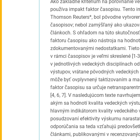
Ako základné kritérium na porovnanie ved
používa impakt faktor časopisu. Tento i
Thomson Reuters*, bol pôvodne vytvore
časopisov; nebol zamýšľaný ako ukazova
článkoch. S ohľadom na túto skutočnosť 
faktoru časopisu ako nástroja na hodno
zdokumentovanými nedostatkami. Tieto o
v rámci časopisov je veľmi skreslené [1-3
v jednotlivých vedeckých disciplínach od
výstupov, vrátane pôvodných vedeckých čl
môže byť ovplyvnený taktizovaním a man
faktor časopisu sa určuje netransparentn
[4, 6, 7]. V nasledujúcom texte navrhuj
akým sa hodnotí kvalita vedeckých výst
hlavným indikátorom kvality vedeckého v
posudzovaní efektivity výskumu narast
odporúčania sa teda vzťahujú predovše
článkami, publikovanými v recenzovaných