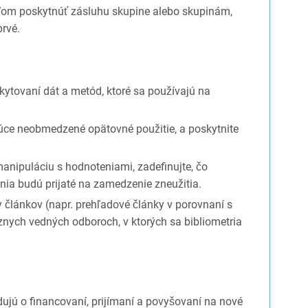
eľom poskytnúť zásluhu skupine alebo skupinám,
prvé.
skytovaní dát a metód, ktoré sa používajú na
úce neobmedzené opätovné použitie, a poskytnite
anipuláciu s hodnoteniami, zadefinujte, čo
enia budú prijaté na zamedzenie zneužitia.
 článkov (napr. prehľadové články v porovnaní s
nych vedných odboroch, v ktorých sa bibliometria
dujú o financovaní, prijímaní a povyšovaní na nové