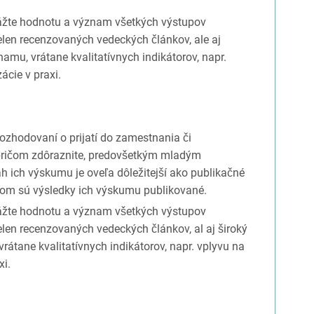
ážte hodnotu a význam všetkých výstupov
elen recenzovaných vedeckých článkov, ale aj
amu, vrátane kvalitatívnych indikátorov, napr.
zácie v praxi.
 rozhodovaní o prijatí do zamestnania či
pričom zdôraznite, predovšetkým mladým
 ich výskumu je oveľa dôležitejší ako publikačné
rom sú výsledky ich výskumu publikované.
ážte hodnotu a význam všetkých výstupov
elen recenzovaných vedeckých článkov, al aj široký
átane kvalitatívnych indikátorov, napr. vplyvu na
xi.