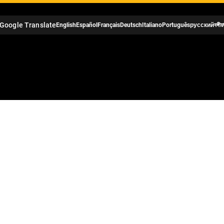
Google Translate
English
Español
Français
Deutsch
Italiano
Português
русский
বঙ্গীয়
á deklarácia hodn
výskumu