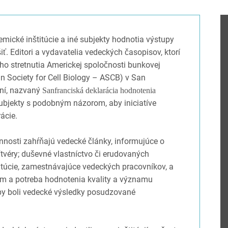
mické inštitúcie a iné subjekty hodnotia výstupy
. Editori a vydavatelia vedeckých časopisov, ktorí
ho stretnutia Americkej spoločnosti bunkovej
n Society for Cell Biology – ASCB) v San
aní, nazvaný
Sanfranciská deklarácia hodnotenia
ubjekty s podobným názorom, aby iniciatíve
ácie.
nnosti zahŕňajú vedecké články, informujúce o
tvéry; duševné vlastníctvo či erudovaných
itúcie, zamestnávajúce vedeckých pracovníkov, a
m a potreba hodnotenia kvality a významu
aby boli vedecké výsledky posudzované