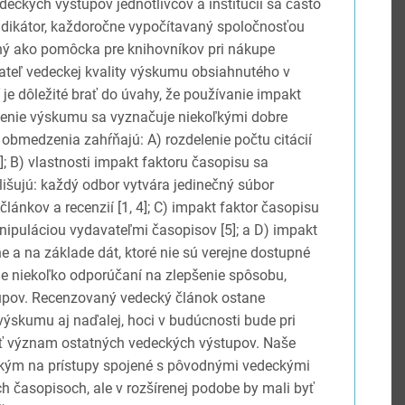
eckých výstupov jednotlivcov a inštitúcií sa často
ndikátor, každoročne vypočítavaný spoločnosťou
ný ako pomôcka pre knihovníkov pri nákupe
teľ vedeckej kvality výskumu obsiahnutého v
je dôležité brať do úvahy, že používanie impakt
tenie výskumu sa vyznačuje niekoľkými dobre
bmedzenia zahŕňajú: A) rozdelenie počtu citácií
]; B) vlastnosti impakt faktoru časopisu sa
lišujú: každý odbor vytvára jedinečný súbor
ánkov a recenzií [1, 4]; C) impakt faktor časopisu
ipuláciou vydavateľmi časopisov [5]; a D) impakt
e a na základe dát, ktoré nie sú verejne dostupné
eme niekoľko odporúčaní na zlepšenie spôsobu,
upov. Recenzovaný vedecký článok ostane
ýskumu aj naďalej, hoci v budúcnosti bude pri
ať význam ostatných vedeckých výstupov. Naše
tkým na prístupy spojené s pôvodnými vedeckými
 časopisoch, ale v rozšírenej podobe by mali byť